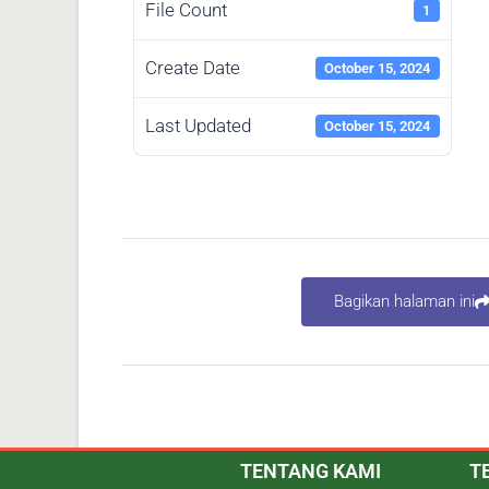
File Count
1
Create Date
October 15, 2024
Last Updated
October 15, 2024
Bagikan halaman ini
TENTANG KAMI
T