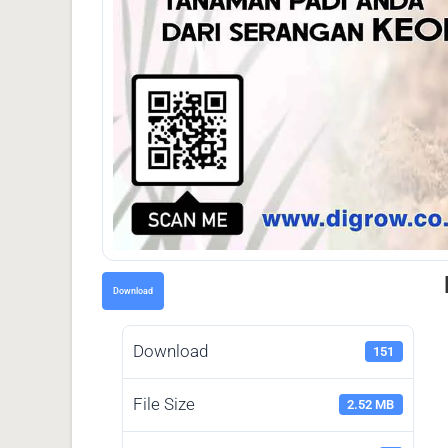
Download
Download
151
File Size
2.52 MB