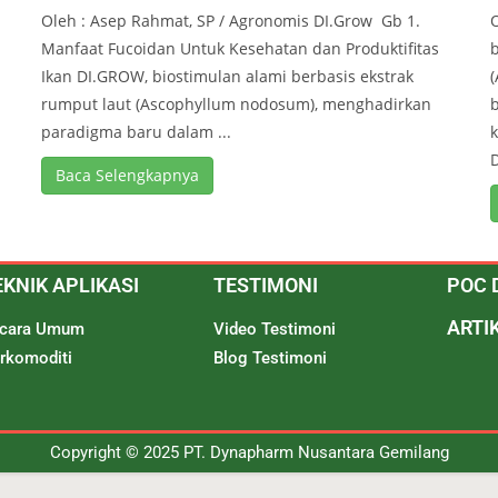
Oleh : Asep Rahmat, SP / Agronomis DI.Grow Gb 1.
O
Manfaat Fucoidan Untuk Kesehatan dan Produktifitas
b
Ikan DI.GROW, biostimulan alami berbasis ekstrak
rumput laut (Ascophyllum nodosum), menghadirkan
paradigma baru dalam ...
k
D
Baca Selengkapnya
EKNIK APLIKASI
TESTIMONI
POC 
ARTI
cara Umum
Video Testimoni
rkomoditi
Blog Testimoni
Copyright © 2025 PT. Dynapharm Nusantara Gemilang