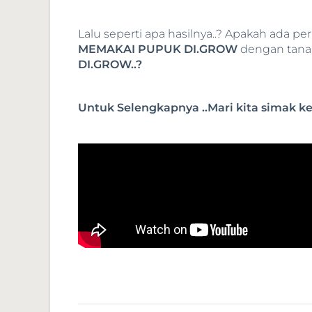
Lalu seperti apa hasilnya..? Apakah ada p
MEMAKAI PUPUK DI.GROW
dengan tana
DI.GROW..?
Untuk Selengkapnya ..Mari kita simak k