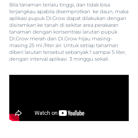
Bila tanaman terlalu tinggi, dan tidak bisa
terjangkau apabila disemprotkan ke daun, maka
aplikasi pupuk DI.Grow dapat dilakukan dengan
disiramkan ke tanah di sekitar area perakaran
tanaman dengan konsentrasi larutan pupuk
DI.Grow merah dan DI.Grow hijau masing-
masing 25 ml /liter air. Untuk setiap tanaman
diberi larutan tersebut sebanyak 1 sampai 5 liter,
dengan interval aplikasi 3 minggu sekali.