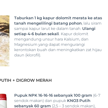
Taburkan 1 kg kapur dolomit merata ke atas
tanah mengelilingi batang pohon
, lalu siram
sampai kapur larut ke dalam tanah.
Ulangi
setiap 4-6 bulan sekali
. Kapur dolomit
mengandung unsur hara Kalsium, dan
Magnesium yang dapat mengurangi
kerontokan buah dan meningkatkan zat hijau
daun (klorofil).
 PUTIH + DIGROW MERAH
Pupuk NPK 16-16-16 sebanyak 100 gram
(6-7
sendok makan) dan pupuk
KNO3 Putih
sebanyak 60 gram
(2,5 – 3 sendok makan),