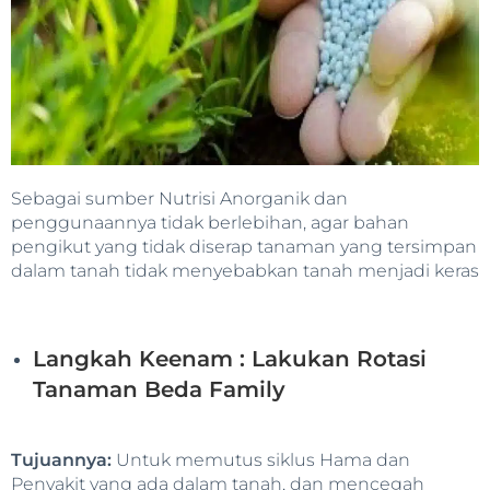
Sebagai sumber Nutrisi Anorganik dan
penggunaannya tidak berlebihan, agar bahan
pengikut yang tidak diserap tanaman yang tersimpan
dalam tanah tidak menyebabkan tanah menjadi keras
Langkah Keenam : Lakukan Rotasi
Tanaman Beda Family
Tujuannya:
Untuk memutus siklus Hama dan
Penyakit yang ada dalam tanah, dan mencegah