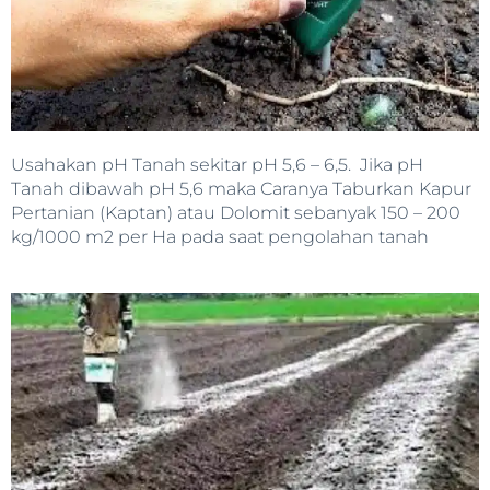
Usahakan pH Tanah sekitar pH 5,6 – 6,5. Jika pH
Tanah dibawah pH 5,6 maka Caranya Taburkan Kapur
Pertanian (Kaptan) atau Dolomit sebanyak 150 – 200
kg/1000 m2 per Ha pada saat pengolahan tanah