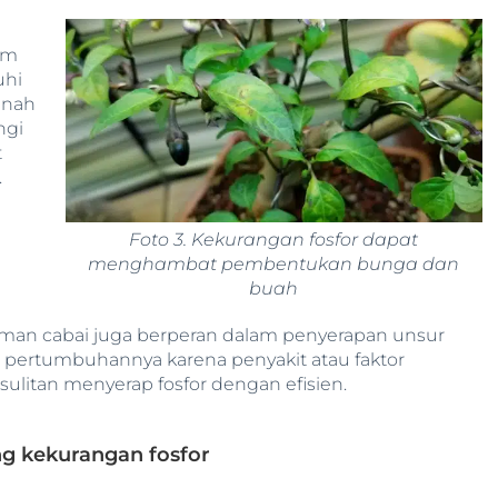
am
uhi
anah
ngi
t
m.
Foto 3. Kekurangan fosfor dapat
menghambat pembentukan bunga dan
buah
aman cabai juga berperan dalam penyerapan unsur
at pertumbuhannya karena penyakit atau faktor
sulitan menyerap fosfor dengan efisien.
ng kekurangan fosfor