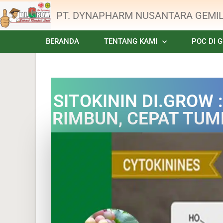
PT. DYNAPHARM NUSANTARA GEMI
BERANDA
TENTANG KAMI
POC DI 
SITOKININ DI.GROW
RIMBUN, CEPAT TUM