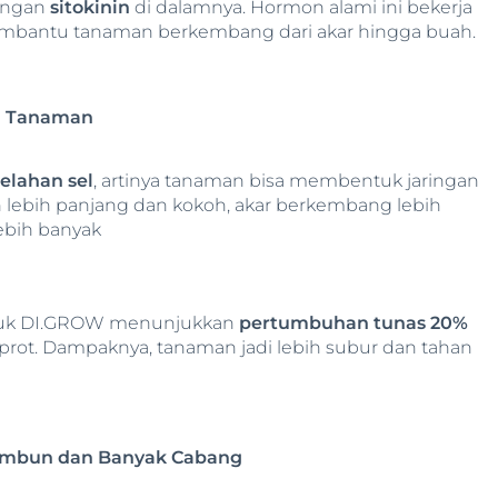
ungan
sitokinin
di dalamnya. Hormon alami ini bekerja
bantu tanaman berkembang dari akar hingga buah.
n Tanaman
lahan sel
, artinya tanaman bisa membentuk jaringan
h lebih panjang dan kokoh, akar berkembang lebih
ebih banyak
upuk DI.GROW menunjukkan
pertumbuhan tunas 20%
prot. Dampaknya, tanaman jadi lebih subur dan tahan
Rimbun dan Banyak Cabang