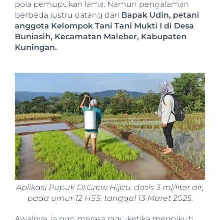
pola pemupukan lama. Namun pengalaman
berbeda justru datang dari
Bapak Udin, petani
anggota Kelompok Tani Tani Mukti I di Desa
Buniasih, Kecamatan Maleber, Kabupaten
Kuningan.
Aplikasi Pupuk DI.Grow Hijau, dosis 3 ml/liter air,
pada umur 12 HSS, tanggal 13 Maret 2025.
Awalnya, ia pun merasa ragu ketika mengikuti