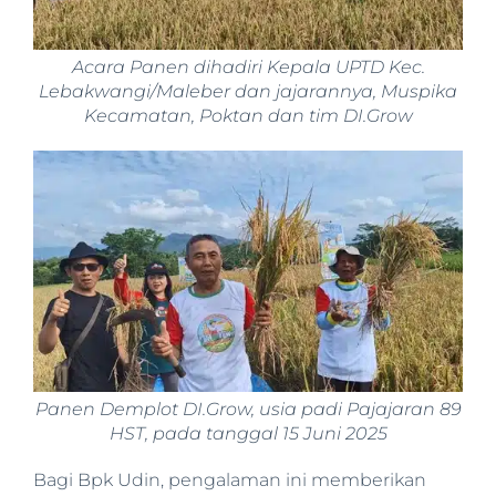
Acara Panen dihadiri Kepala UPTD Kec.
Lebakwangi/Maleber dan jajarannya, Muspika
Kecamatan, Poktan dan tim DI.Grow
Panen Demplot DI.Grow, usia padi Pajajaran 89
HST, pada tanggal 15 Juni 2025
Bagi Bpk Udin, pengalaman ini memberikan