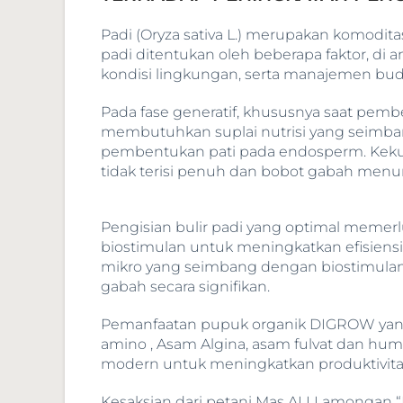
Padi (Oryza sativa L.) merupakan komodit
padi ditentukan oleh beberapa faktor, di 
kondisi lingkungan, serta manajemen bud
Pada fase generatif, khususnya saat pemb
membutuhkan suplai nutrisi yang seimba
pembentukan pati pada endosperm. Keku
tidak terisi penuh dan bobot gabah menu
Pengisian bulir padi yang optimal memer
biostimulan untuk meningkatkan efisiens
mikro yang seimbang dengan biostimulan
gabah secara signifikan.
Pemanfaatan pupuk organik DIGROW yang b
amino , Asam Algina, asam fulvat dan humi
modern untuk meningkatkan produktivitas 
Kesaksian dari petani Mas ALI Lamongan 