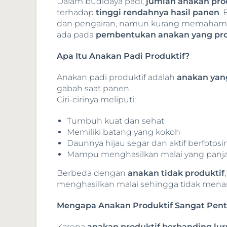
Dalam budidaya padi,
jumlah anakan pro
terhadap
tinggi rendahnya hasil panen
.
dan pengairan, namun kurang memahami 
ada pada
pembentukan anakan yang pro
Apa Itu Anakan Padi Produktif?
Anakan padi produktif adalah
anakan yan
gabah saat panen.
Ciri-cirinya meliputi:
Tumbuh kuat dan sehat
Memiliki batang yang kokoh
Daunnya hijau segar dan aktif berfotosi
Mampu menghasilkan malai yang panj
Berbeda dengan
anakan tidak produktif
menghasilkan malai sehingga tidak mena
Mengapa Anakan Produktif Sangat Pent
Karena
anakan produktif berbanding lur