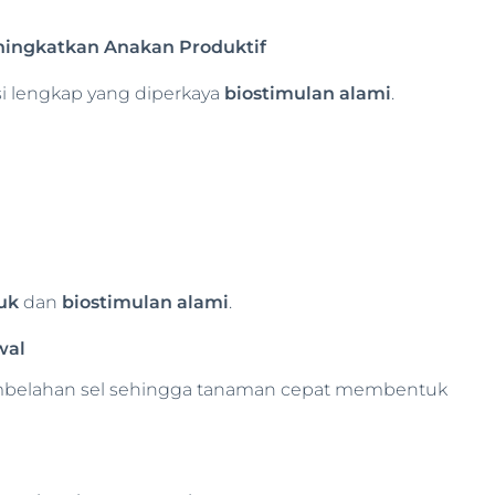
ingkatkan Anakan Produktif
i lengkap yang diperkaya
biostimulan alami
.
)
uk
dan
biostimulan alami
.
wal
mbelahan sel sehingga tanaman cepat membentuk