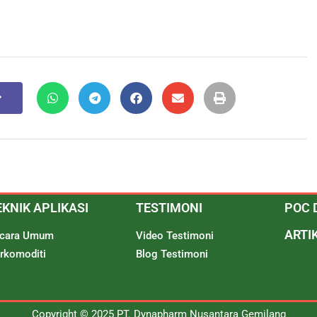
EKNIK APLIKASI
TESTIMONI
POC 
ARTI
cara Umum
Video Testimoni
rkomoditi
Blog Testimoni
Copyright © 2025 PT. Dynapharm Nusantara Gemilang