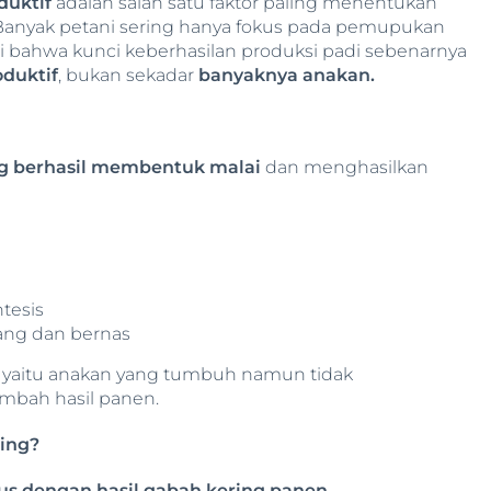
duktif
adalah salah satu faktor paling menentukan
 Banyak petani sering hanya fokus pada pemupukan
bahwa kunci keberhasilan produksi padi sebenarnya
duktif
, bukan sekadar
banyaknya anakan.
g berhasil membentuk malai
dan menghasilkan
ntesis
ang dan bernas
, yaitu anakan yang tumbuh namun tidak
mbah hasil panen.
ing?
us dengan hasil gabah kering panen
.