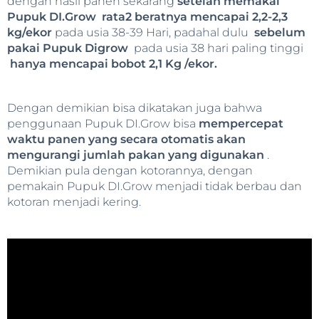
dengan hasil panen sekarang
setelah memakai
Pupuk DI.Grow rata2 beratnya mencapai 2,2-2,3
kg/ekor
pada usia 38-39 Hari, padahal dulu
sebelum
pakai Pupuk Digrow
pada usia 38 hari paling tinggi
hanya mencapai bobot 2,1 Kg /ekor.
Dengan demikian bisa dikatakan juga bahwa
penggunaan Pupuk DI.Grow bisa
mempercepat
waktu panen yang secara otomatis akan
mengurangi jumlah pakan yang digunakan
.
Demikian pula dengan kotorannya, dengan
pemakain Pupuk DI.Grow menjadi tidak berbau dan
kotoran menjadi kering.