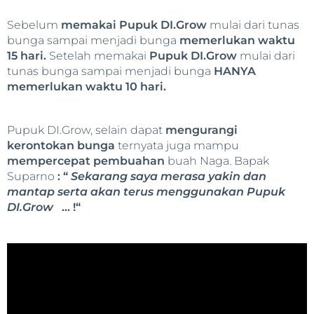
Sebelum
memakai Pupuk DI.Grow
mulai dari tunas
bunga sampai menjadi bunga
memerlukan waktu
15 hari.
Setelah memakai
Pupuk DI.Grow
mulai dari
tunas bunga sampai menjadi bunga
HANYA
memerlukan waktu 10 hari.
Pupuk DI.Grow, selain dapat
mengurangi
kerontokan bunga
ternyata juga mampu
mempercepat pembuahan
buah Naga. Bapak
Suparno
: “
Sekarang saya merasa yakin dan
mantap serta akan terus menggunakan Pupuk
DI.Grow
… !“