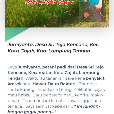
Jumiyanto, Desa Sri Tejo Kencono, Kec.
Kota Gajah, Kab. Lampung Tengah
Saya
Jumiyanto, petani padi dari Desa Sri Tejo
Kencono, Kecamatan Kota Gajah, Lampung
Tengah.
Waktu itu tanaman saya kena
penyakit
kresek
atau
Hawar Daun Bakteri
. Daunnya
mulai kuning, lama-lama kering. Kelihatan kayak
mau habis… Baru beberapa hari… kondisi makin
parah… Tanaman jadi lemah… kayak nggak ada
tenaga… Saya sempat kepikiran…
“ ini jangan-
jangan gagal panen…”