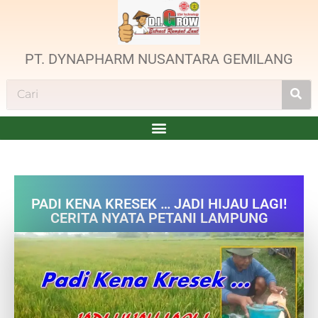
PT. DYNAPHARM NUSANTARA GEMILANG
PADI KENA KRESEK … JADI HIJAU LAGI!
CERITA NYATA PETANI LAMPUNG