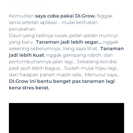
Kemudian
saya coba pakai DI.Grow.
Nggak
lama setelah aplikasi… mulai kelihatan
perubahan.
Daun yang tadinya rusak, pelan-pelan muncul
yang baru.
Tanaman jadi lebih segar…
nggak
sekering sebelumnya…Yang saya lihat,
Tanaman
jadi lebih kuat
, nggak gampang roboh, dan
pertumbuhannya jalan lagi… Sekarang kondisi
padi jauh lebih bagus… Sudah mulai hijau lagi…
dan harapan panen masih ada… Menurut saya…
DI.Grow ini bantu banget pas tanaman lagi
kena stres berat.