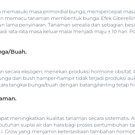
n memasuki masa primordial bunga, mempercepat masa 
an memacu tanaman membentuk bunga. Efek Giberellin 
lama penyinaran. Tanaman serealia dan sebagian besa
padi rata-rata masa keluar malai menjadi maju ± 10 hari.
nga/Buah.
an secara eksogen, menekan produksi hormone obsitat. 
nga dan bush hamper‑hampir tidak terjadi produksi a
ra tangkai bunga/buah dengan batang/ranting tetap hid
aman.
pat meningkatkan kualitas tanaman secara sistematis. 
uhan suplai air dan hara bagi proses pertumbuhan tan
i D.I. Grow yang menjamin ketersediaan tambahan hor