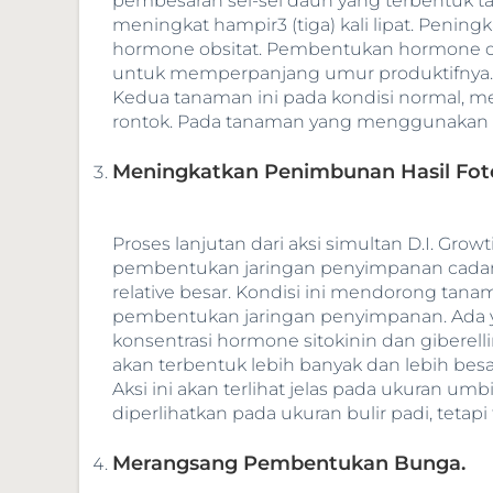
pembesaran sel-sel daun yang terbentuk ta
meningkat hampir3 (tiga) kali lipat. Peni
hormone obsitat. Pembentukan hormone ob
untuk memperpanjang umur produktifnya. Efe
Kedua tanaman ini pada kondisi normal, m
rontok. Pada tanaman yang menggunakan D
Meningkatkan Penimbunan Hasil Fot
Proses lanjutan dari aksi simultan D.I. Grow
pembentukan jaringan penyimpanan cadang
relative besar. Kondisi ini mendorong tanam
pembentukan jaringan penyimpanan. Ada ya
konsentrasi hormone sitokinin dan gibere
akan terbentuk lebih banyak dan lebih bes
Aksi ini akan terlihat jelas pada ukuran 
diperlihatkan pada ukuran bulir padi, tetapi
Merangsang Pembentukan Bunga.