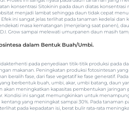
di. Proses ini sangat nyata pada daun tanaman yang me
ngkatan konsentrasi Sitokinin pada daun diatas konsentr
sitat menjadi lambat sehingga daun tidak cepat menu
k ini sangat jelas terlihat pada tanaman kedelai dan ke
endekati masa kematangan (menjelang saat panen), dau
.I. Grow sampai melewati umurpanen daun masih tampa
osintesa dalam Bentuk Buah/Umbi.
tidakterhenti pada penyediaan titik-titik produksi pada d
an makanan. Peningkatan produksi fotosintesan yang 
an beralih fase, dari fase vegetatif ke fase generatif. P
ng berbentuk buah, umbi, akar, umbi batang, daun yang
llin akan meningkatkan kapasitas pembentukan jaringan
ar. Kondisi ini sangat memungkinkan untuk menampung h
umbi kentang yang meningkat sampai 30%. Pada tanaman 
 terlihat pada kepadatan isi, berat bulir rata-rata meningk