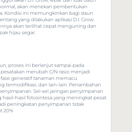
nggunakan D.I. Grow, lebar dan luas daun
asi normal, akan menekan pembentukan
a. Kondisi ini memungkinkan bagi daun
ntang yang dilakukan aplikasi D.I. Grow.
nnya akan terlihat cepat menguning dan
k hijau segar.
aun, proses ini berlanjut sampai pada
pesatakan merubah C/N rasio menjadi
ada fase generatif tanaman memacu
 termodifikasi, dan lain-lain. Penambahan
 penyimpanan. Sel-sel jaringan penyimpanan
asil-hasil fotosintesa yang meningkat pesat.
padi peningkatan penyimpanan tidak
at 20%