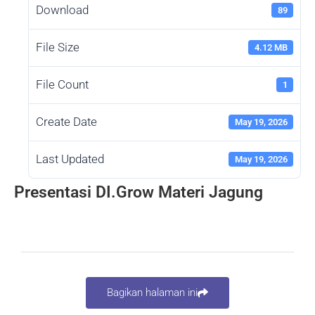
Download
89
File Size
4.12 MB
File Count
1
Create Date
May 19, 2026
Last Updated
May 19, 2026
Presentasi DI.Grow Materi Jagung
Bagikan halaman ini