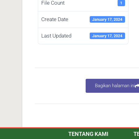
File Count
1
Create Date
January 17, 2024
Last Updated
January 17, 2024
Bagikan halaman ini
TENTANG KAMI
T