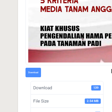
Download
Download
139
File Size
2.54 MB