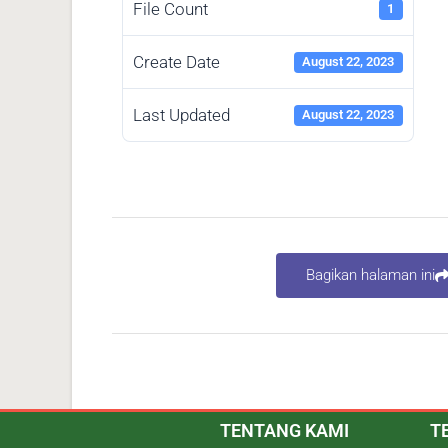
File Count
1
Create Date
August 22, 2023
Last Updated
August 22, 2023
Bagikan halaman ini
TENTANG KAMI
T