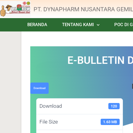
PT. DYNAPHARM NUSANTARA GEMI
BERANDA
TENTANG KAMI
POC DI 
E-BULLETIN 
Download
Download
120
File Size
1.63 MB