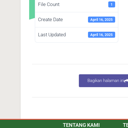
File Count
1
Create Date
April 16, 2025
Last Updated
April 16, 2025
Bagikan halaman ini
TENTANG KAMI
T