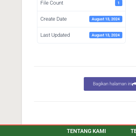
File Count
1
Create Date
August 13, 2024
Last Updated
August 13, 2024
Bagikan halaman ini
TENTANG KAMI
T