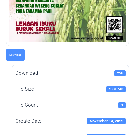
Download
Download
228
File Size
2.81 MB
File Count
1
Create Date
November 14, 2022