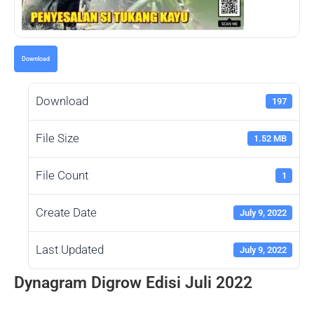
Download
Download
197
File Size
1.52 MB
File Count
1
Create Date
July 9, 2022
Last Updated
July 9, 2022
Dynagram Digrow Edisi Juli 2022