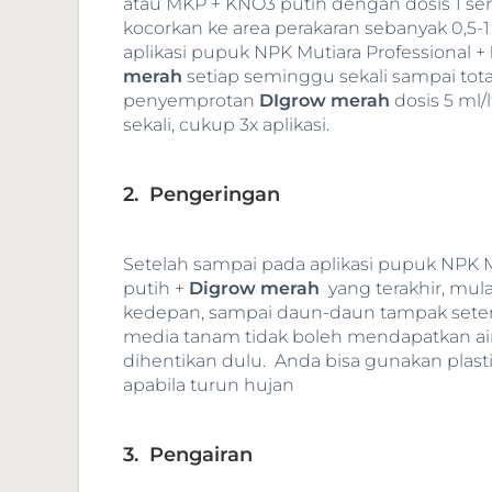
atau MKP + KNO3 putih dengan dosis 1 s
kocorkan ke area perakaran sebanyak 0,5-1
aplikasi pupuk NPK Mutiara Professional +
merah
setiap seminggu sekali sampai totaln
penyemprotan
DIgrow merah
dosis 5 ml/
sekali, cukup 3x aplikasi.
2. Pengeringan
Setelah sampai pada aplikasi pupuk NPK M
putih +
Digrow merah
yang terakhir, mula
kedepan, sampai daun-daun tampak seten
media tanam tidak boleh mendapatkan ai
dihentikan dulu. Anda bisa gunakan plasti
apabila turun hujan
3. Pengairan