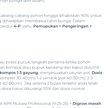
han bunga dan buah)
.
cabang-cabang pohon hingga dihabiskan 90% untuk
 diharapkan membawa calon bunga. Dalam
rosedur
4-P
, yaitu:
Pemupukan > Pengeringan >
u potes pucuk, langkah pertama ketika pohon
an kompos atau pupuk kandang dan kapur dolomit
kompos 1-3 gayung,
menyesuaikan ukuran pot.
Dosis
diameter 30-40cm)
, 1-2 sendok
(pot 40-50cm)
, 2-3
ot 60-80cm)
. Jika selama 2 bulan terakhir anda telah
osis harus dikurangi 50% dari dosis normal
 NPK Mutiara Professional (9-25-25) +
Digrow merah