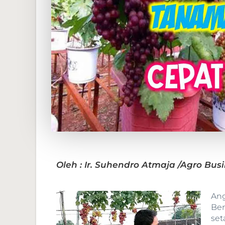
Oleh : Ir. Suhendro Atmaja /Agro B
Ang
Ben
set