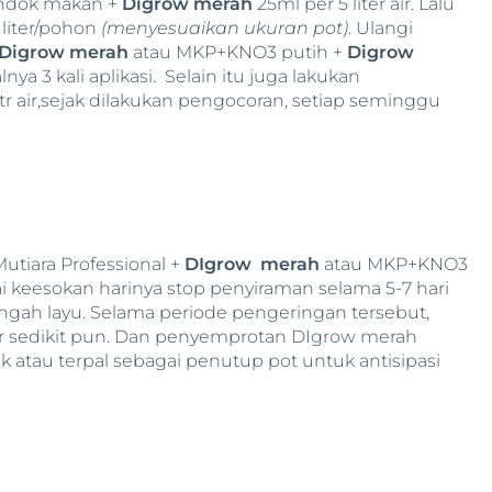
endok makan +
Digrow merah
25ml per 5 liter air. Lalu
 liter/pohon
(menyesuaikan ukuran pot)
. Ulangi
Digrow merah
atau MKP+KNO3 putih +
Digrow
ya 3 kali aplikasi. Selain itu juga lakukan
ltr air,sejak dilakukan pengocoran, setiap seminggu
utiara Professional +
DIgrow merah
atau MKP+KNO3
i keesokan harinya stop penyiraman selama 5-7 hari
gah layu. Selama periode pengeringan tersebut,
r sedikit pun. Dan penyemprotan DIgrow merah
k atau terpal sebagai penutup pot untuk antisipasi