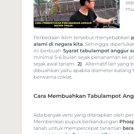
sep
mus
Perbedaan iklim tersebut menyebabkan
p
alami di negara kita
. Sehingga, diperlu
ini berbuah.
Syarat tabulampot anggur s
minimal 5-6 bulan sejak penanaman ke p
sejak awal tanam.
2)
. Alternatif lain yang
dibuahkan yaitu apabila diameter batang 
berwarna coklat.
Cara Membuahkan Tabulampot Ang
Ada banyak versi yang diterapkan oleh pe
Memberikan pupuk berkandungan
Phosp
tanah untuk mempercepat tanaman
bera