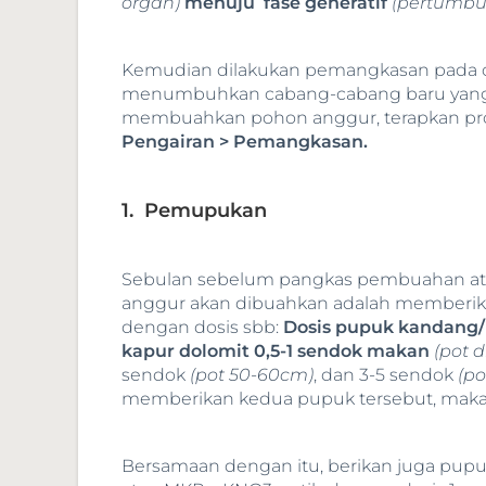
organ)
menuju fase generatif
(pertumbu
Kemudian dilakukan pemangkasan pada 
menumbuhkan cabang-cabang baru yang
membuahkan pohon anggur, terapkan p
Pengairan > Pemangkasan.
1. Pemupukan
Sebulan sebelum pangkas pembuahan ata
anggur akan dibuahkan adalah memberik
dengan dosis sbb:
Dosis pupuk kandang/
kapur dolomit 0,5-1 sendok makan
(pot 
sendok
(pot 50-60cm)
, dan 3-5 sendok
(p
memberikan kedua pupuk tersebut, maka d
Bersamaan dengan itu, berikan juga pupuk