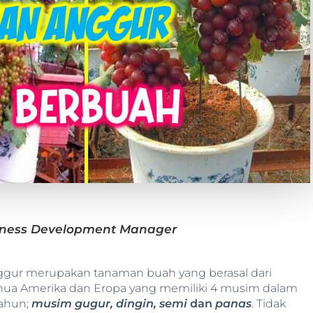
usiness Development Manager
gur merupakan tanaman buah yang berasal dari
ua Amerika dan Eropa yang memiliki 4 musim dalam
ahun;
musim gugur, dingin, semi
dan
panas
. Tidak