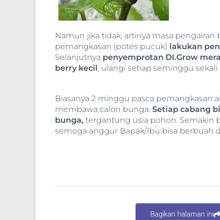
Namun jika tidak, artinya masa pengairan b
pemangkasan (potes pucuk)
lakukan peny
Selanjutnya
penyemprotan DI.Grow merah 
berry kecil
, ulangi setiap seminggu seka
Biasanya 2 minggu pasca pemangkasan a
membawa calon bunga.
Setiap cabang 
bunga,
tergantung usia pohon. Semakin 
semoga anggur Bapak/Ibu bisa berbuah d
Bagikan halaman ini