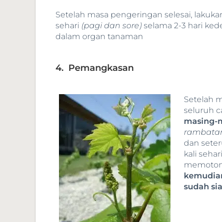
Setelah masa pengeringan selesai, lakuk
sehari
(pagi dan sore)
selama 2-3 hari ke
dalam organ tanaman
4. Pemangkasan
Setelah m
seluruh 
masing-m
rambatan
dan seter
kali sehar
memotong
kemudian
sudah si