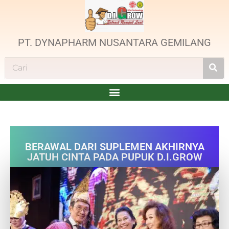
PT. DYNAPHARM NUSANTARA GEMILANG
BERAWAL DARI SUPLEMEN AKHIRNYA
JATUH CINTA PADA PUPUK D.I.GROW