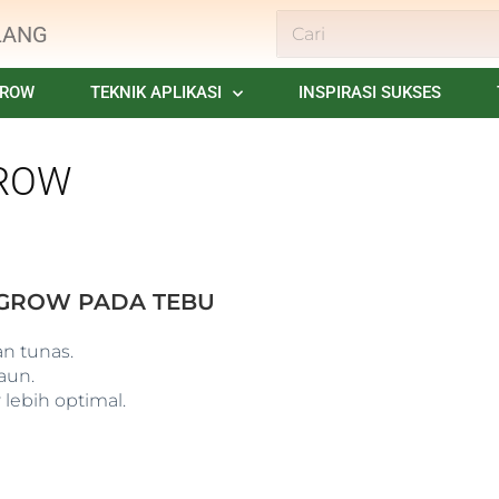
LANG
GROW
TEKNIK APLIKASI
INSPIRASI SUKSES
GROW
. GROW PADA TEBU
n tunas.
aun.
ebih optimal.