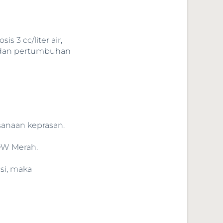
 3 cc/liter air,
 dan pertumbuhan
sanaan keprasan.
ROW Merah.
si, maka