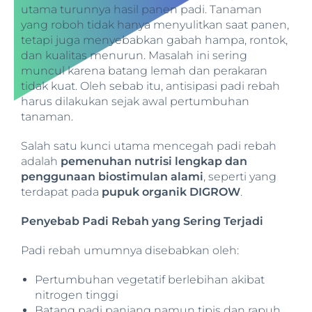
utama turunnya hasil panen padi. Tanaman
yang roboh tidak hanya menyulitkan saat panen,
tetapi juga menyebabkan gabah hampa, rontok,
dan kualitas menurun. Masalah ini sering
muncul karena batang lemah dan perakaran
tidak kuat. Oleh sebab itu, antisipasi padi rebah
harus dilakukan sejak awal pertumbuhan
tanaman.
Salah satu kunci utama mencegah padi rebah
adalah
pemenuhan nutrisi lengkap dan
penggunaan biostimulan alami
, seperti yang
terdapat pada
pupuk organik DIGROW
.
Penyebab Padi Rebah yang Sering Terjadi
Padi rebah umumnya disebabkan oleh:
Pertumbuhan vegetatif berlebihan akibat
nitrogen tinggi
Batang padi panjang namun tipis dan rapuh