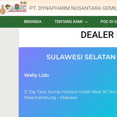
PT. DYNAPHARM NUSANTARA GEMI
BERANDA
TENTANG KAMI
POC DI 
DEALER
SULAWESI SELATAN
Welly Lido
Jl. Dg. Tata, Komp.Hartaco Indah Blok 5C No.
Parantambung – Makasar