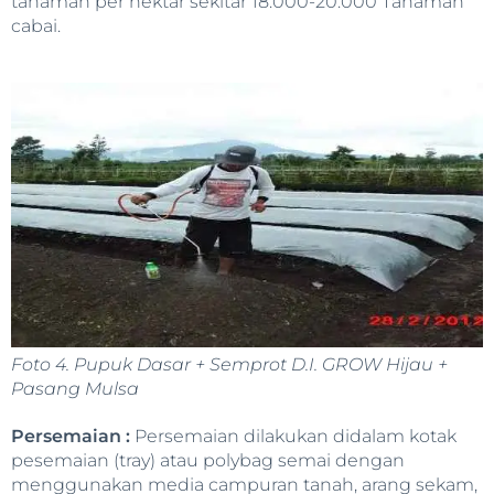
tanaman per hektar sekitar 18.000-20.000 Tanaman
cabai.
Foto 4. Pupuk Dasar + Semprot D.I. GROW Hijau +
Pasang Mulsa
Persemaian :
Persemaian dilakukan didalam kotak
pesemaian (tray) atau polybag semai dengan
menggunakan media campuran tanah, arang sekam,