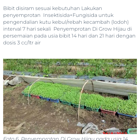
Bibit disiram sesuai kebutuhan Lakukan
penyemprotan Insektisida+Fungisida untuk
pengendalian kutu kebul/rebah kecambah (lodoh)
interval 7 hari sekali Penyemprotan Di Grow Hijau di
persemaian pada usia bibit 14 hari dan 21 hari dengan
dosis 3 cc/ltr air
Foto 6. Penyemprotan Di Grow Hijau pada usia 14