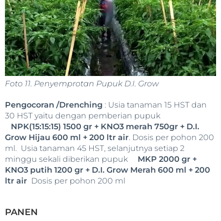
Foto 11. Penyemprotan Pupuk D.I. Grow
Pengocoran /Drenching
: Usia tanaman 15 HST dan
30 HST yaitu dengan pemberian pupuk
NPK(15:15:15) 1500 gr + KNO3 merah 750gr + D.I.
Grow Hijau 600 ml + 200 ltr air
. Dosis per pohon 200
ml. Usia tanaman 45 HST, selanjutnya setiap 2
minggu sekali diberikan pupuk
MKP 2000 gr +
KNO3 putih 1200 gr + D.I. Grow Merah 600 ml + 200
ltr air
Dosis per pohon 200 ml
PANEN