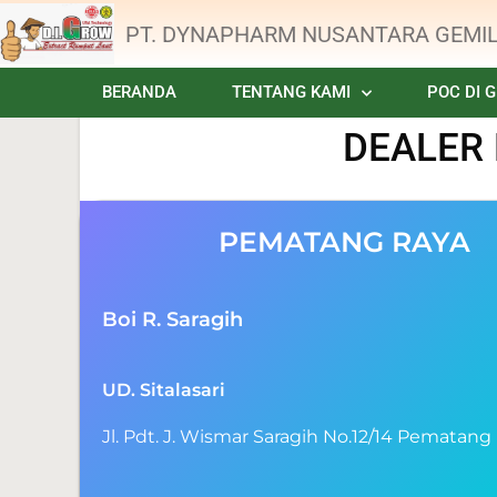
PT. DYNAPHARM NUSANTARA GEMI
BERANDA
TENTANG KAMI
POC DI 
DEALER
PEMATANG RAYA
Boi R. Saragih
UD. Sitalasari
Jl. Pdt. J. Wismar Saragih No.12/14 Pematang