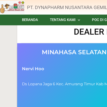
PT. DYNAPHARM NUSANTARA GEMI
BERANDA
TENTANG KAMI
POC DI 
DEALER
MINAHASA SELATAN
Nervi Hoo
Ds Lopana Jaga 6 Kec. Amurang Timur Kab M