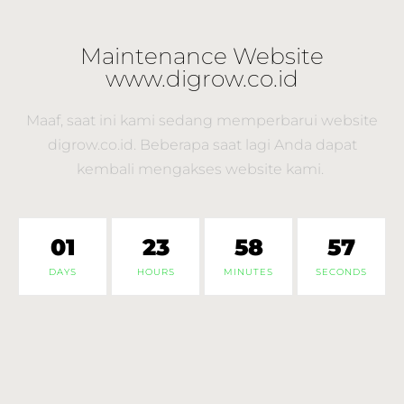
Maintenance Website
www.digrow.co.id
Maaf, saat ini kami sedang memperbarui website
digrow.co.id. Beberapa saat lagi Anda dapat
kembali mengakses website kami.
01
23
58
57
DAYS
HOURS
MINUTES
SECONDS